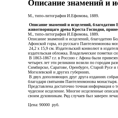
Описание знамений и и
М., типо-литография И.Ефимова, 1889.
Описание знамений и исцелений, благодатию Б
животворящаго древа Креста Господня, прине
М., типо-литография И.Ефимова, 1889.
Описание знамений и исцелений, благодатию Бож
Афонской горы, из русскаго Пантелеимонова монас
24,2 х 15,9 см. Издательский конволют в издат
издательская обложка. Владельческие пометки с
В 1863-1867 г.г. в Россию с Афона были привез
четырех лет эти реликвии возили по городам раз
Симбирске, Саратове, Оренбурге, Старой Русе и
Могилевской и других губерниях.
В двух дополняющих друг друга изданиях собра
благодаря святыням Пантелеимонова монастыря. 
Представлена достаточно точная информация о то
чудесное исцеление. Многие исцеленные описали
своим духовникам. Ряд случаев был заверен леч
Цена:
90000 руб.