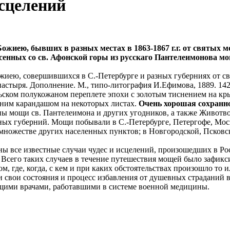
сцелений
ожиею, бывших в разных местах в 1863-1867 г.г. от святых м
сенных со св. Афонской горы из русскаго Пантелеимонова м
иею, совершившихся в С.-Петербурге и разных губерниях от св
тыря. Дополнение. М., типо-литография И.Ефимова, 1889. 142, 60
ельском полукожаном переплете эпохи с золотым тиснением на к
иним карандашом на некоторых листах.
Очень хорошая сохранн
ены мощи св. Пантелеимона и других угодников, а также Животв
ных губерний. Мощи побывали в С.-Петербурге, Петергофе, Моск
 множестве других населенных пунктов; в Новгородской, Псковс
ны все известные случаи чудес и исцелений, произошедших в Ро
Всего таких случаев в течение путешествия мощей было зафикси
м, где, когда, с кем и при каких обстоятельствах произошло то 
 свои состояния и процесс избавления от душевных страданий в
ащими врачами, работавшими в системе военной медицины.